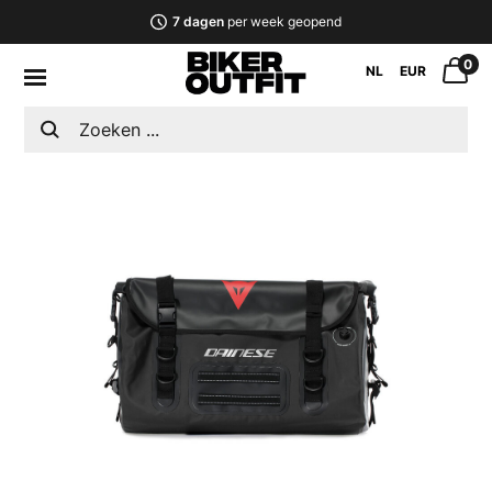
7 dagen
per week geopend
0
NL
EUR