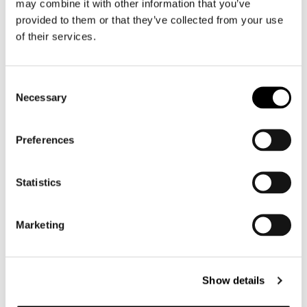
may combine it with other information that you’ve
Motorpak heren
provided to them or that they’ve collected from your use
Motorjeans heren
of their services.
Motorhoodie heren
Motorhelm heren
Consent
Necessary
Selection
Motorhandschoenen heren
Preferences
Motorlaarzen heren
Motorschoenen heren
Statistics
Dames
Marketing
Motorkleding dames
Motorjas dames
Motorbroek dames
Show details
Motorpak dames