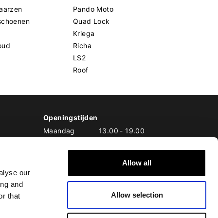
aarzen
Pando Moto
schoenen
Quad Lock
Kriega
oud
Richa
LS2
Roof
Openingstijden
Maandag
13.00
-
19.00
Dinsdag
10.00
-
19.00
Woensdag
10.00
-
19.00
Allow all
Donderdag
10.00
-
20.00
alyse our
Vrijdag
10.00
-
20.00
ing and
Zaterdag
10.00
-
17.00
Allow selection
Zondag
10.00
-
17.00
r that