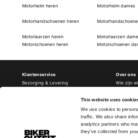
Motorhelm heren
Motorhelm dames
Motorhandschoenen heren
Motorhandschoen
Motorlaarzen heren
Motorlaarzen dam
Motorschoenen heren
Motorschoenen da
Klantenservice
Over ons
Bezorging & Levering
Wie zijn wi
Retourneren & Ruilen
Contact
Betalen
Werken bij
This website uses cookie
Bestellen & Voorraad
We use cookies to personal
Alle veelgestelde vragen
traffic. We also share info
Disclaimer
analytics partners who may
Algemene voorwaarden
they’ve collected from your
Privacy Policy