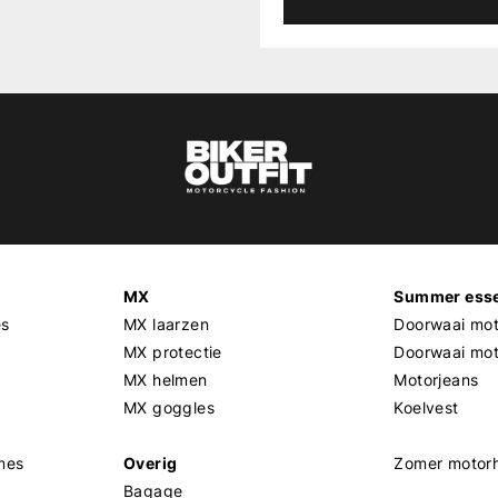
MX
Summer esse
es
MX laarzen
Doorwaai mot
MX protectie
Doorwaai mo
MX helmen
Motorjeans
MX goggles
Koelvest
mes
Overig
Zomer motor
Bagage