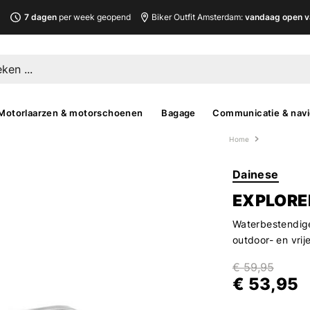
L
7 dagen
per week geopend
Biker Outfit Amsterdam:
vandaag open v
Motorlaarzen & motorschoenen
Bagage
Communicatie & navi
Home
Dainese
EXPLORE
Waterbestendige
outdoor- en vrije
€ 59,95
€ 53,95