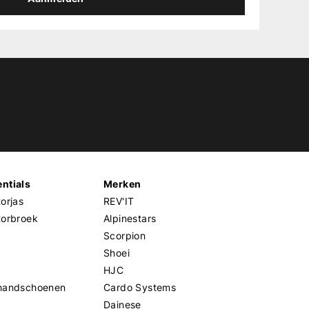
ntials
Merken
orjas
REV'IT
torbroek
Alpinestars
Scorpion
Shoei
HJC
handschoenen
Cardo Systems
Dainese