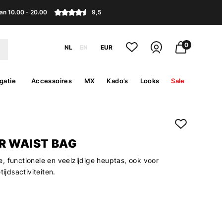
an 10.00 - 20.00
9,5
0
NL
EN
EUR
gatie
Accessoires
MX
Kado’s
Looks
Sale
R WAIST BAG
, functionele en veelzijdige heuptas, ook voor
tijdsactiviteiten.