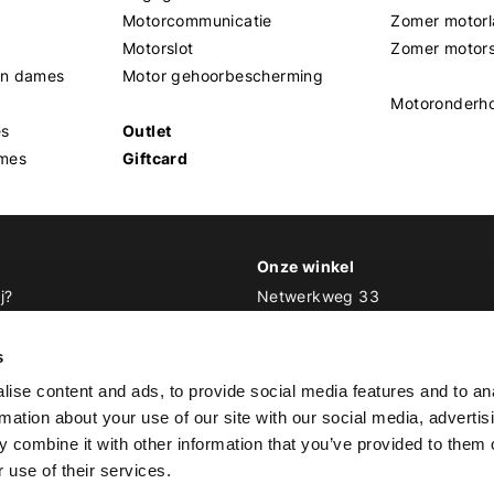
Motorcommunicatie
Zomer motorl
Motorslot
Zomer motor
en dames
Motor gehoorbescherming
Motoronderh
es
Outlet
mes
Giftcard
Onze winkel
j?
Netwerkweg 33
1033 MV Amsterdam
 Biker Outfit
s
E
info@bikeroutfit.nl
ise content and ads, to provide social media features and to an
T 020 493 03 67
rmation about your use of our site with our social media, advertis
 combine it with other information that you’ve provided to them o
 use of their services.