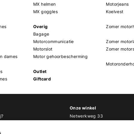
MX helmen
Motorjeans
MX goggles
Koelvest
mes
Overig
Zomer motor
Bagage
Motorcommunicatie
Zomer motorl
Motorslot
Zomer motor
en dames
Motor gehoorbescherming
Motoronderh
es
Outlet
mes
Giftcard
Onze winkel
j?
Netwerkweg 33
1033 MV Amsterdam
 Biker Outfit
s