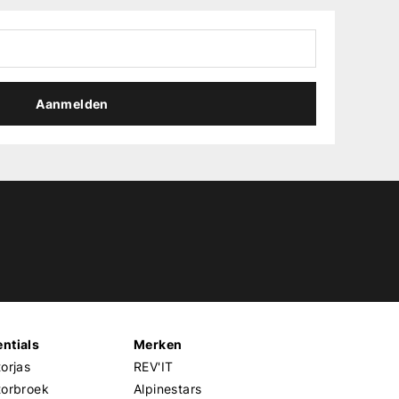
Aanmelden
ntials
Merken
orjas
REV'IT
torbroek
Alpinestars