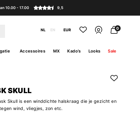
an 10.00 - 17.00
9,5
0
NL
EN
EUR
gatie
Accessoires
MX
Kado’s
Looks
Sale
K SKULL
k Skull is een winddichte halskraag die je gezicht en
egen wind, vliegjes, zon etc.