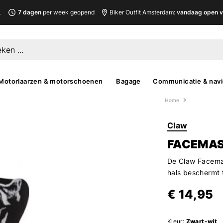
L
7 dagen
per week geopend
Biker Outfit Amsterdam:
vandaag open v
Motorlaarzen & motorschoenen
Bagage
Communicatie & navi
Home
Claw
FACEMAS
De Claw Facemas
hals beschermt t
€ 14,95
Kleur:
Zwart-wit