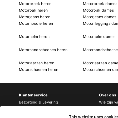
Motorbroek heren
Motorbroek dames
Motorpak heren
Motorpak dames
Motorjeans heren
Motorjeans dames
Motorhoodie heren
Motor leggings da
Motorhelm heren
Motorhelm dames
Motorhandschoenen heren
Motorhandschoen
Motorlaarzen heren
Motorlaarzen dam
Motorschoenen heren
Motorschoenen da
Klantenservice
Over ons
Bezorging & Levering
Wie zijn wi
Retourneren & Ruilen
Contact
Betalen
Werken bij
This website uses cookie