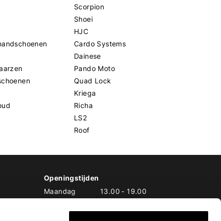
Scorpion
Shoei
HJC
handschoenen
Cardo Systems
Dainese
aarzen
Pando Moto
schoenen
Quad Lock
Kriega
oud
Richa
LS2
Roof
Openingstijden
Maandag
13.00
-
19.00
Dinsdag
10.00
-
19.00
Woensdag
10.00
-
19.00