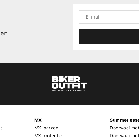
men
MX
Summer esse
es
MX laarzen
Doorwaai mot
MX protectie
Doorwaai mo