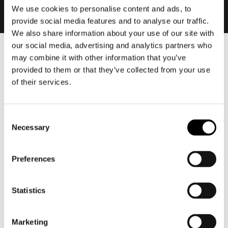
We use cookies to personalise content and ads, to
provide social media features and to analyse our traffic.
We also share information about your use of our site with
our social media, advertising and analytics partners who
may combine it with other information that you’ve
Heren
provided to them or that they’ve collected from your use
Motorkleding heren
of their services.
Motorjas heren
Motorbroek heren
Motorpak heren
Consent
Necessary
Motorjeans heren
Selection
Motorhoodie heren
Preferences
Motorhelm heren
Statistics
Motorhandschoenen heren
Marketing
Motorlaarzen heren