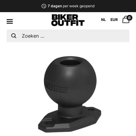
7 dagen
per week geopend
0
NL
EUR