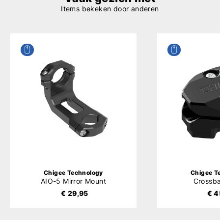
Items bekeken door anderen
Chigee Technology
Chigee T
AIO-5 Mirror Mount
Crossb
€ 29,95
€ 4