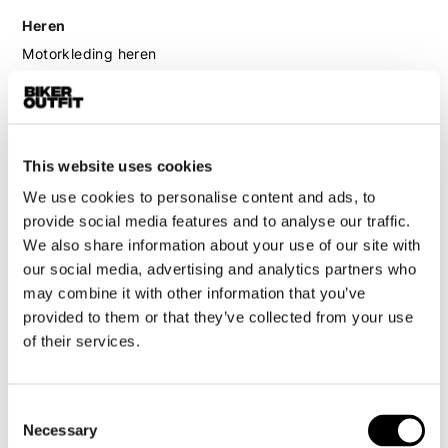
Heren
Motorkleding heren
Motorjas heren
Motorbroek heren
Motorpak heren
This website uses cookies
Motorjeans heren
Motorhoodie heren
We use cookies to personalise content and ads, to
provide social media features and to analyse our traffic.
We also share information about your use of our site with
Motorhelm heren
our social media, advertising and analytics partners who
may combine it with other information that you’ve
Motorhandschoenen heren
provided to them or that they’ve collected from your use
of their services.
Motorlaarzen heren
Motorschoenen heren
Consent
Necessary
Selection
Dames