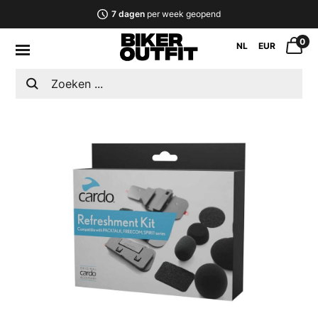
7 dagen
per week geopend
0
NL
EUR