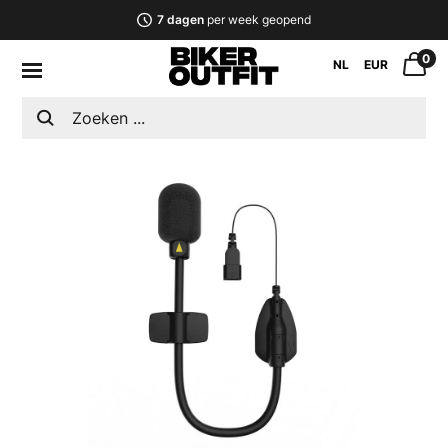
7 dagen
per week geopend
0
NL
EUR