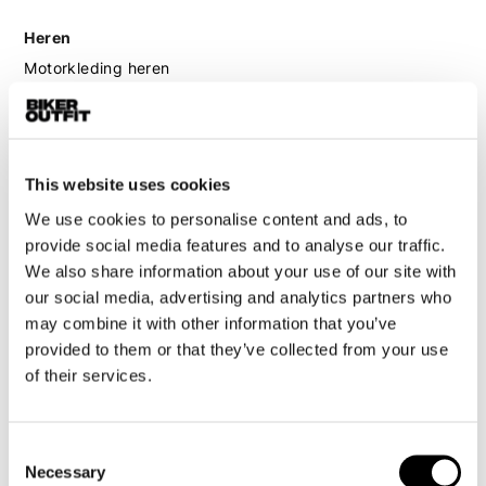
Heren
Motorkleding heren
Motorjas heren
Motorbroek heren
Motorpak heren
This website uses cookies
Motorjeans heren
We use cookies to personalise content and ads, to
Motorhoodie heren
provide social media features and to analyse our traffic.
We also share information about your use of our site with
Motorhelm heren
our social media, advertising and analytics partners who
may combine it with other information that you’ve
Motorhandschoenen heren
provided to them or that they’ve collected from your use
of their services.
Motorlaarzen heren
Motorschoenen heren
Consent
Necessary
Selection