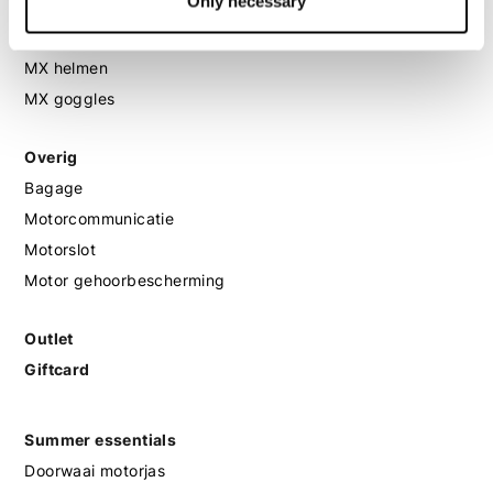
Only necessary
MX laarzen
MX protectie
MX helmen
MX goggles
Overig
Bagage
Motorcommunicatie
Motorslot
Motor gehoorbescherming
Outlet
Giftcard
Summer essentials
Doorwaai motorjas