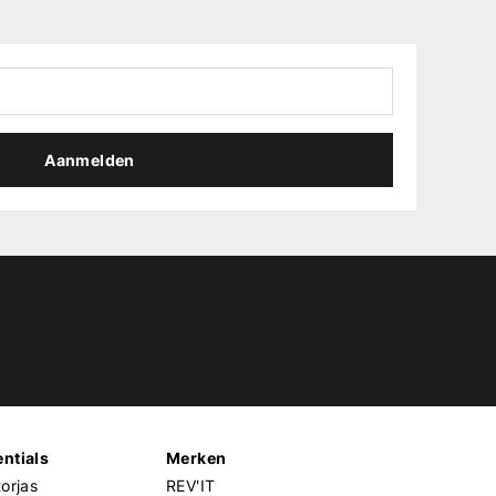
Aanmelden
ntials
Merken
orjas
REV'IT