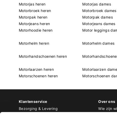
Motorjas heren
Motorjas dames
Motorbroek heren
Motorbroek dames
Motorpak heren
Motorpak dames
Motorjeans heren
Motorjeans dames
Motorhoodie heren
Motor leggings da
Motorhelm heren
Motorhelm dames
Motorhandschoenen heren
Motorhandschoen
Motorlaarzen heren
Motorlaarzen dam
Motorschoenen heren
Motorschoenen da
Klantenservice
Over ons
Bezorging & Levering
Wie zijn wi
Retourneren & Ruilen
Contact