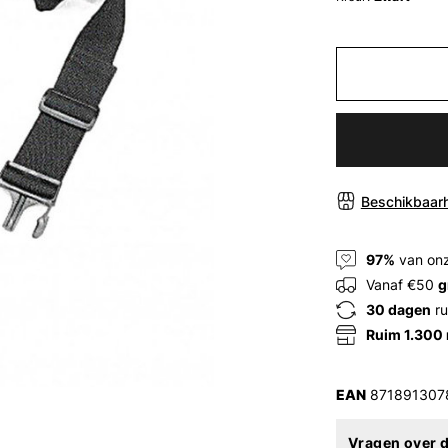
Beschikbaarh
97%
van onz
Vanaf €50
g
30 dagen
ru
Ruim 1.300
EAN
871891307
Vragen over d