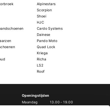
torbroek
Alpinestars
Scorpion
Shoei
HJC
handschoenen
Cardo Systems
Dainese
aarzen
Pando Moto
schoenen
Quad Lock
Kriega
oud
Richa
LS2
Roof
Openingstijden
Maandag
13.00
-
19.00
Dinsdag
10.00
-
19.00