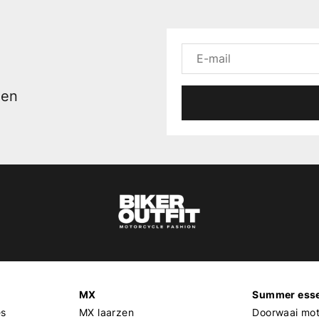
men
MX
Summer esse
es
MX laarzen
Doorwaai mot