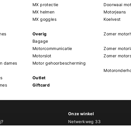
MX protectie
Doorwaai mo
MX helmen
Motorjeans
MX goggles
Koelvest
mes
Overig
Zomer motor
Bagage
Motorcommunicatie
Zomer motorl
Motorslot
Zomer motor
en dames
Motor gehoorbescherming
Motoronderh
es
Outlet
mes
Giftcard
Onze winkel
j?
Netwerkweg 33
1033 MV Amsterdam