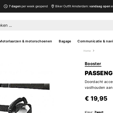
L
7 dagen
per week geopend
Biker Outfit Amsterdam:
vandaag open v
Motorlaarzen & motorschoenen
Bagage
Communicatie & navi
Home
Booster
PASSENG
Doordacht acces
vasthouden aan
€ 19,95
Kleur:
Zwart