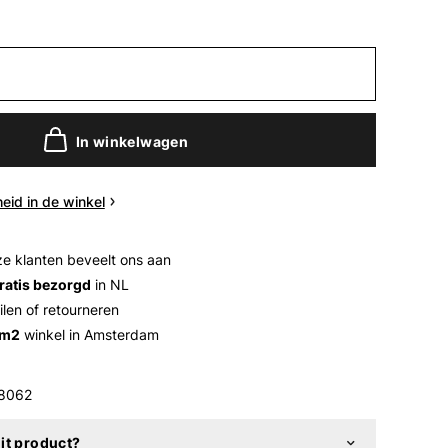
In winkelwagen
eid in de winkel
e klanten beveelt ons aan
ratis bezorgd
in NL
ilen of retourneren
 m2
winkel in Amsterdam
8062
it product?