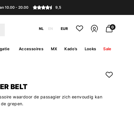
an 10.00 - 20.00
9,5
0
NL
EN
EUR
gatie
Accessoires
MX
Kado’s
Looks
Sale
ER BELT
soire waardoor de passagier zich eenvoudig kan
 de grepen.