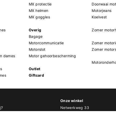
MX protectie
Doorwaai mo
MX helmen
Motorjeans
MX goggles
Koelvest
mes
Overig
Zomer motor
Bagage
Motorcommunicatie
Zomer motorl
Motorslot
Zomer motor
en dames
Motor gehoorbescherming
Motoronderh
es
Outlet
mes
Giftcard
Onze winkel
j?
Netwerkweg 33
1033 MV Amsterdam