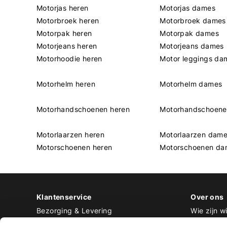
Motorjas heren
Motorjas dames
Motorbroek heren
Motorbroek dames
Motorpak heren
Motorpak dames
Motorjeans heren
Motorjeans dames
Motorhoodie heren
Motor leggings da
Motorhelm heren
Motorhelm dames
Motorhandschoenen heren
Motorhandschoen
Motorlaarzen heren
Motorlaarzen dam
Motorschoenen heren
Motorschoenen da
Klantenservice
Over ons
Bezorging & Levering
Wie zijn wi
Retourneren & Ruilen
Contact