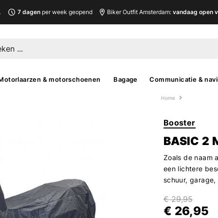
L
7 dagen
per week geopend
Biker Outfit Amsterdam:
vandaag open v
Motorlaarzen & motorschoenen
Bagage
Communicatie & navi
Home
Booster
BASIC 2
Zoals de naam a
een lichtere bes
schuur, garage,
€ 29,95
€ 26,95