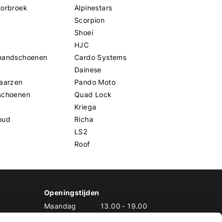
torbroek
Alpinestars
Scorpion
Shoei
HJC
handschoenen
Cardo Systems
Dainese
aarzen
Pando Moto
schoenen
Quad Lock
Kriega
oud
Richa
LS2
Roof
Openingstijden
Maandag
13.00
-
19.00
Dinsdag
10.00
-
19.00