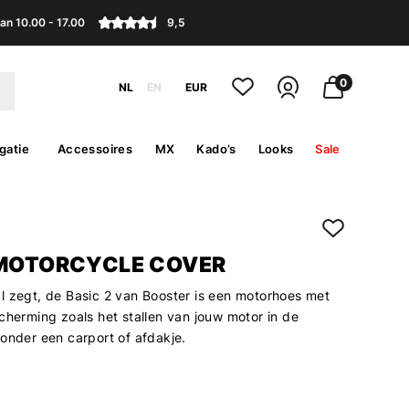
an 10.00 - 17.00
9,5
0
NL
EN
EUR
gatie
Accessoires
MX
Kado’s
Looks
Sale
 MOTORCYCLE COVER
l zegt, de Basic 2 van Booster is een motorhoes met
cherming zoals het stallen van jouw motor in de
 onder een carport of afdakje.