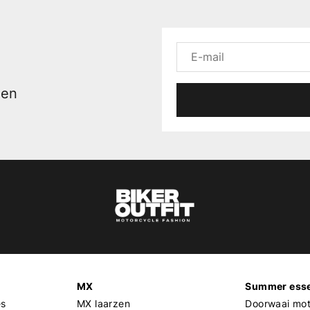
men
MX
Summer esse
es
MX laarzen
Doorwaai mot