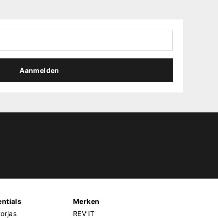
Aanmelden
ntials
Merken
orjas
REV'IT