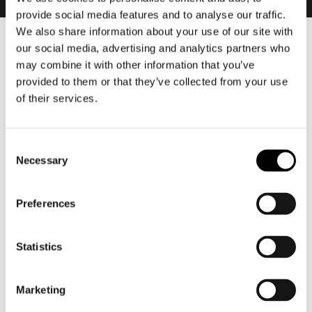
provide social media features and to analyse our traffic.
We also share information about your use of our site with
our social media, advertising and analytics partners who
Heren
may combine it with other information that you’ve
Motorkleding heren
provided to them or that they’ve collected from your use
Motorjas heren
of their services.
Motorbroek heren
Motorpak heren
Consent
Motorjeans heren
Necessary
Selection
Motorhoodie heren
Preferences
Motorhelm heren
Motorhandschoenen heren
Statistics
Motorlaarzen heren
Marketing
Motorschoenen heren