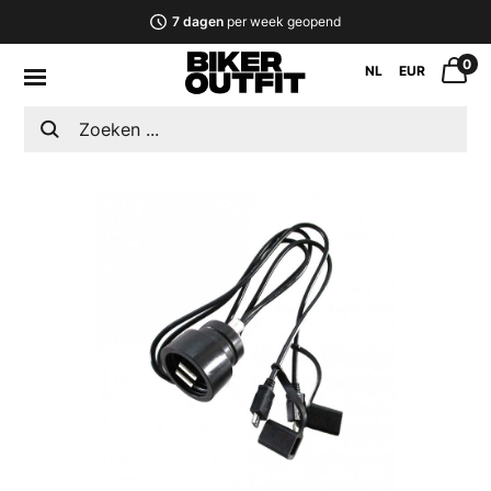
7 dagen
per week geopend
0
NL
EUR