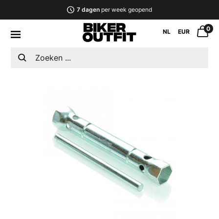
7 dagen
per week geopend
0
NL
EUR