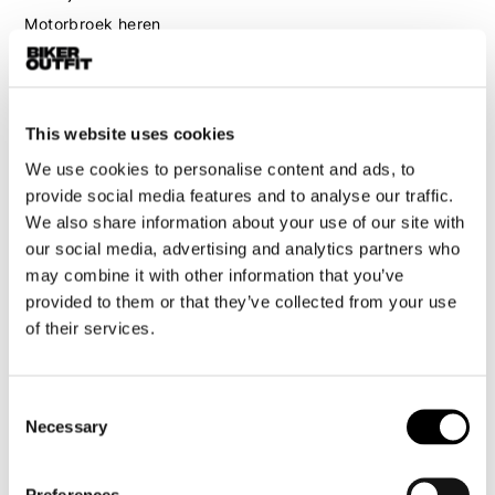
Motorbroek heren
Motorpak heren
Motorjeans heren
Motorhoodie heren
This website uses cookies
We use cookies to personalise content and ads, to
Motorhelm heren
provide social media features and to analyse our traffic.
We also share information about your use of our site with
Motorhandschoenen heren
our social media, advertising and analytics partners who
may combine it with other information that you’ve
Motorlaarzen heren
provided to them or that they’ve collected from your use
Motorschoenen heren
of their services.
Dames
Consent
Motorkleding dames
Necessary
Selection
Motorjas dames
Motorbroek dames
Preferences