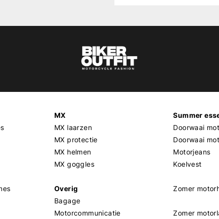
MX
Summer esse
es
MX laarzen
Doorwaai mot
MX protectie
Doorwaai mo
MX helmen
Motorjeans
MX goggles
Koelvest
mes
Overig
Zomer motor
Bagage
Motorcommunicatie
Zomer motorl