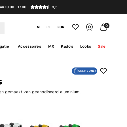
an 10.00 - 17.00
9,5
0
NL
EN
EUR
gatie
Accessoires
MX
Kado’s
Looks
Sale
ONLINE ONLY
S
den gemaakt van geanodiseerd aluminium.