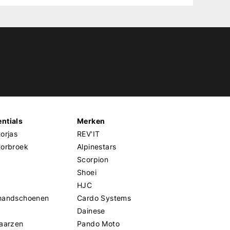
ntials
Merken
orjas
REV'IT
torbroek
Alpinestars
Scorpion
Shoei
HJC
handschoenen
Cardo Systems
Dainese
aarzen
Pando Moto