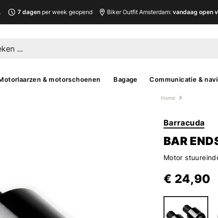
L
7 dagen
per week geopend
Biker Outfit Amsterdam:
vandaag open v
Motorlaarzen & motorschoenen
Bagage
Communicatie & navi
Home
Barracuda
BAR END
Motor stuurein
€ 24,90