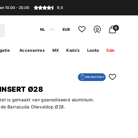
an 10.00 - 20.00
9,5
0
NL
EN
EUR
gatie
Accessoires
MX
Kado’s
Looks
Sale
ONLINE ONLY
INSERT Ø28
zet is gemaakt van geanodiseerd aluminium.
 de Barracuda Olievuldop Ø28.