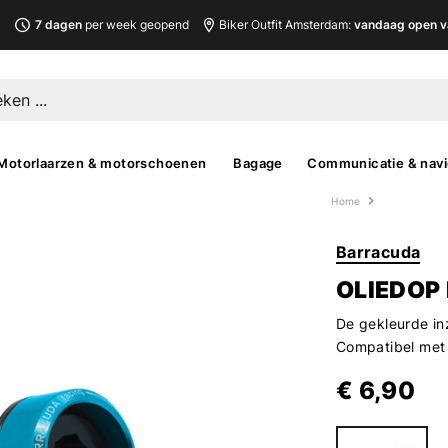
L
7 dagen
per week geopend
Biker Outfit Amsterdam:
vandaag open v
Motorlaarzen & motorschoenen
Bagage
Communicatie & navi
Home
Barracuda
OLIEDOP 
De gekleurde in
Compatibel met
€ 6,90