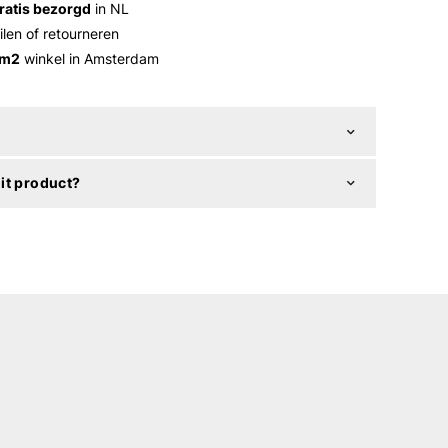
ratis bezorgd
in NL
ilen of retourneren
 m2
winkel in Amsterdam
it product?