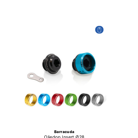
Barracuda
Oliedop Insert Ø28