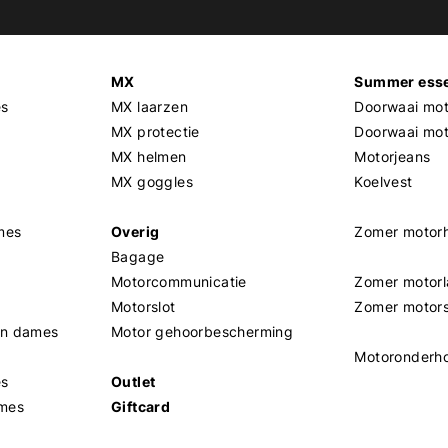
MX
Summer esse
es
MX laarzen
Doorwaai mot
MX protectie
Doorwaai mo
MX helmen
Motorjeans
MX goggles
Koelvest
mes
Overig
Zomer motor
Bagage
Motorcommunicatie
Zomer motorl
Motorslot
Zomer motor
en dames
Motor gehoorbescherming
Motoronderh
es
Outlet
mes
Giftcard