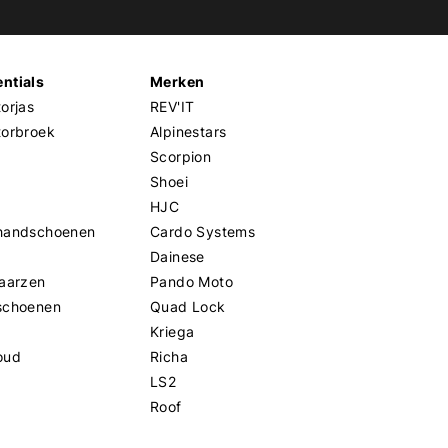
ntials
Merken
orjas
REV'IT
torbroek
Alpinestars
Scorpion
Shoei
HJC
handschoenen
Cardo Systems
Dainese
aarzen
Pando Moto
schoenen
Quad Lock
Kriega
oud
Richa
LS2
Roof