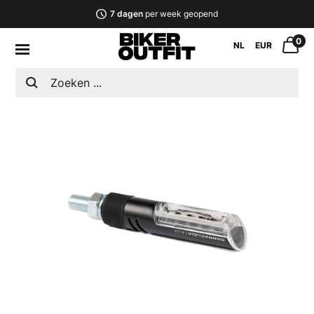
7 dagen
per week geopend
0
NL
EUR