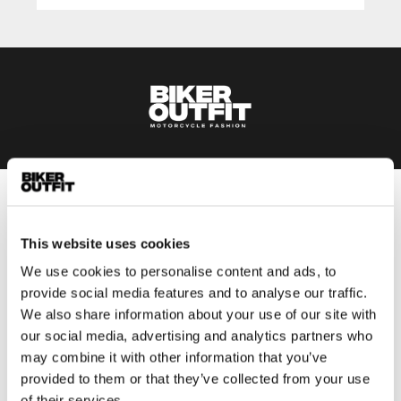
Heren
Motorkleding heren
This website uses cookies
Motorjas heren
We use cookies to personalise content and ads, to
Motorbroek heren
provide social media features and to analyse our traffic.
Motorpak heren
We also share information about your use of our site with
our social media, advertising and analytics partners who
Motorjeans heren
may combine it with other information that you’ve
Motorhoodie heren
provided to them or that they’ve collected from your use
of their services.