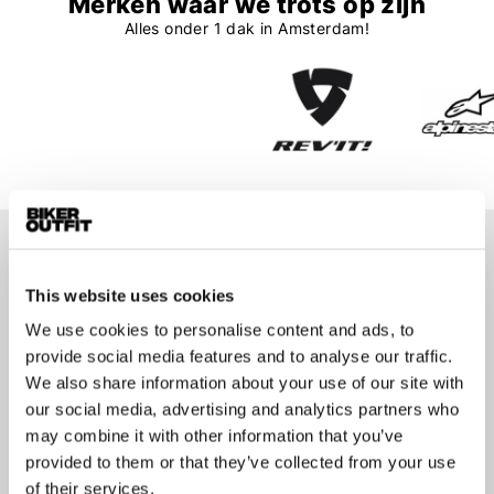
Merken waar we trots op zijn
Alles onder 1 dak in Amsterdam!
Op de hoogte blijven?
This website uses cookies
Geen zorgen, wij zullen je niet spammen
We use cookies to personalise content and ads, to
provide social media features and to analyse our traffic.
We also share information about your use of our site with
our social media, advertising and analytics partners who
may combine it with other information that you’ve
Aanmelden
provided to them or that they’ve collected from your use
of their services.