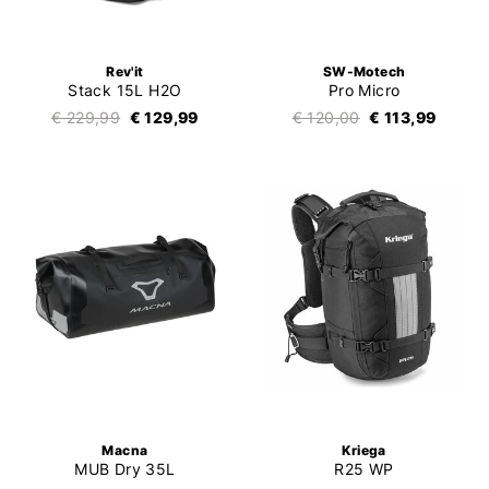
Rev'it
SW-Motech
Stack 15L H2O
Pro Micro
€ 229,99
€ 129,99
€ 120,00
€ 113,99
Macna
Kriega
MUB Dry 35L
R25 WP