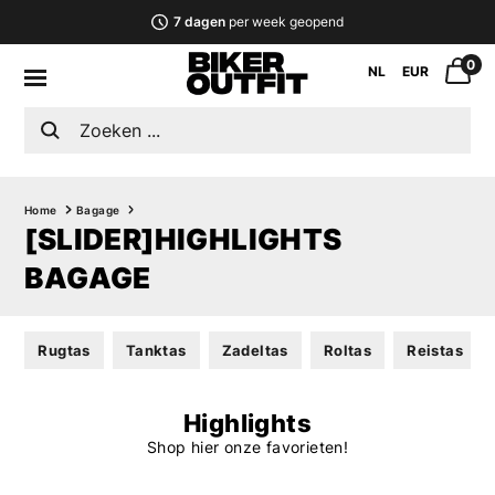
7 dagen
per week geopend
0
NL
EUR
Home
Bagage
[SLIDER]HIGHLIGHTS
BAGAGE
Rugtas
Tanktas
Zadeltas
Roltas
Reistas
Highlights
Shop hier onze favorieten!