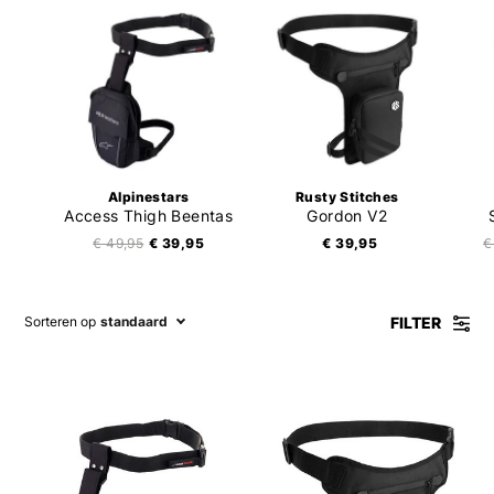
Alpinestars
Rusty Stitches
Access Thigh Beentas
Gordon V2
€ 49,95
€ 39,95
€ 39,95
€
FILTER
Sorteren op
standaard