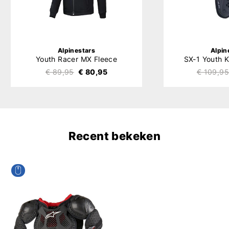
Alpinestars
Alpin
Youth Racer MX Fleece
SX-1 Youth K
€ 89,95
€ 80,95
€ 109,95
Recent bekeken