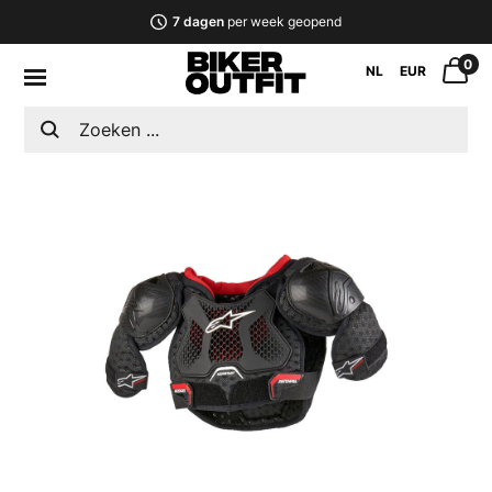
7 dagen
per week geopend
0
NL
EUR