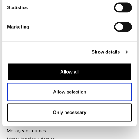
Motorjeans heren
Statistics
Motorhoodie heren
Motorhelm heren
Marketing
Motorhandschoenen heren
Show details
Motorlaarzen heren
Motorschoenen heren
Allow all
Dames
Allow selection
Motorkleding dames
Motorjas dames
Only necessary
Motorbroek dames
Motorpak dames
Motorjeans dames