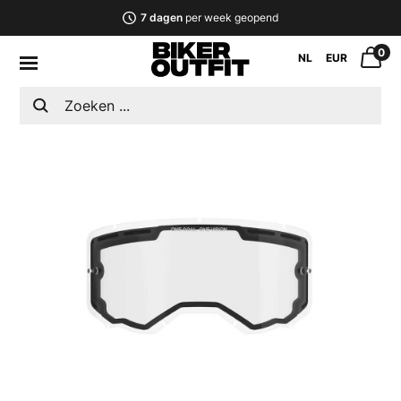
7 dagen
per week geopend
0
NL
EUR