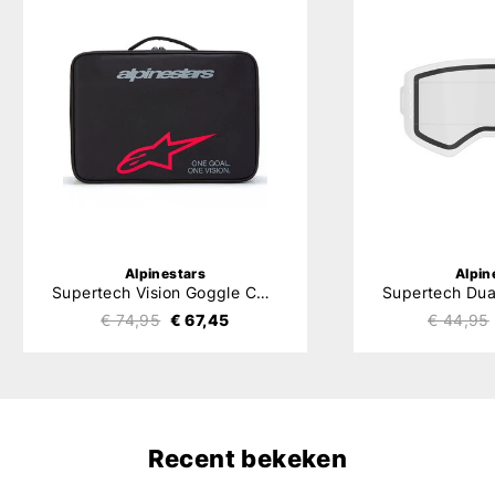
Alpinestars
Alpin
Supertech Vision Goggle Case
€ 74,95
€ 67,45
€ 44,95
Recent bekeken