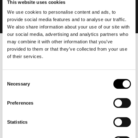
This website uses cookies
We use cookies to personalise content and ads, to
provide social media features and to analyse our traffic.
We also share information about your use of our site with
our social media, advertising and analytics partners who
may combine it with other information that you’ve
Heren
provided to them or that they’ve collected from your use
of their services.
Motorkleding heren
Motorjas heren
Motorbroek heren
Consent
Motorpak heren
Necessary
Selection
Motorjeans heren
Motorhoodie heren
Preferences
Motorhelm heren
Statistics
Motorhandschoenen heren