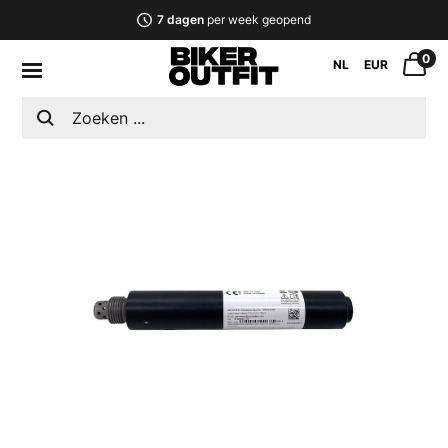
7 dagen
per week geopend
0
NL
EUR