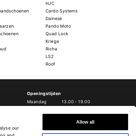
HJC
handschoenen
Cardo Systems
Dainese
aarzen
Pando Moto
schoenen
Quad Lock
Kriega
oud
Richa
LS2
Roof
Openingstijden
Maandag
13.00
-
19.00
Dinsdag
10.00
-
19.00
Woensdag
10.00
-
19.00
Donderdag
10.00
-
20.00
Allow all
alyse our
Vrijdag
10.00
-
20.00
Zaterdag
10.00
-
17.00
ing and