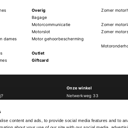
mes
Overig
Zomer motor
Bagage
Motorcommunicatie
Zomer motorl
Motorslot
Zomer motor
en dames
Motor gehoorbescherming
Motoronderh
es
Outlet
mes
Giftcard
Onze winkel
j?
Netwerkweg 33
1033 MV Amsterdam
 Biker Outfit
s
E
info@bikeroutfit.nl
ise content and ads, to provide social media features and to an
T 020 493 03 67
rmation about your use of our site with our social media, advertis