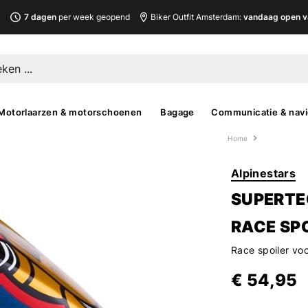
L
7 dagen
per week geopend
Biker Outfit Amsterdam:
vandaag open v
Motorlaarzen & motorschoenen
Bagage
Communicatie & navi
Home
Alpinestars
SUPERTE
RACE SP
Race spoiler vo
€ 54,95