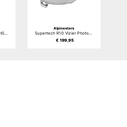
Alpinestars
Supertech R10 Vizier (AFHS-01)
Supertech R10 Vizier Photochromic (AFHS-01)
€ 199,95