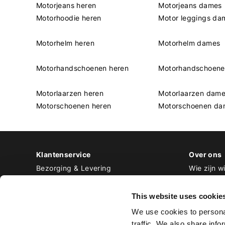
Motorjeans heren
Motorjeans dames
Motorhoodie heren
Motor leggings da
Motorhelm heren
Motorhelm dames
Motorhandschoenen heren
Motorhandschoen
Motorlaarzen heren
Motorlaarzen dam
Motorschoenen heren
Motorschoenen da
Klantenservice
Over ons
Bezorging & Levering
Wie zijn wi
Retourneren & Ruilen
Contact
Betalen
Werken bij
This website uses cookie
Bestellen & Voorraad
We use cookies to personal
Alle veelgestelde vragen
traffic. We also share info