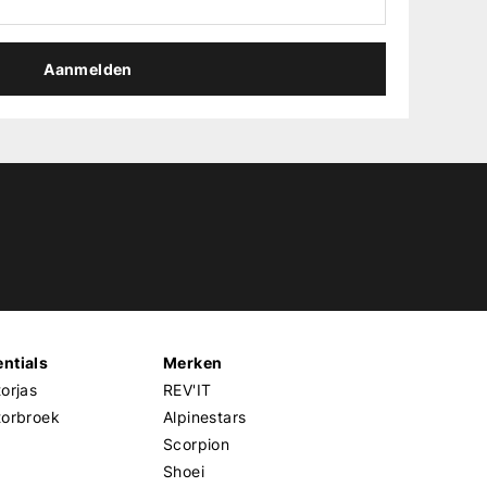
Aanmelden
ntials
Merken
orjas
REV'IT
torbroek
Alpinestars
Scorpion
Shoei