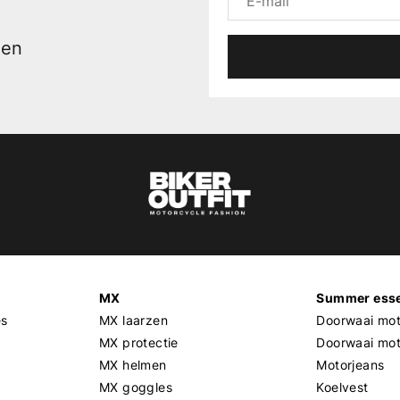
men
MX
Summer esse
es
MX laarzen
Doorwaai mot
MX protectie
Doorwaai mo
MX helmen
Motorjeans
MX goggles
Koelvest