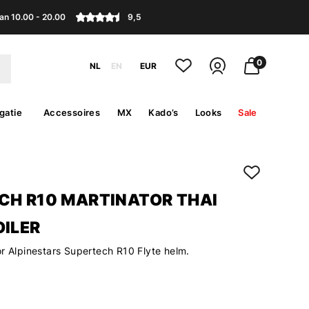
an 10.00 - 20.00
9,5
0
NL
EN
EUR
gatie
Accessoires
MX
Kado’s
Looks
Sale
CH R10 MARTINATOR THAI
OILER
or Alpinestars Supertech R10 Flyte helm.