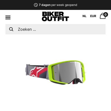
7 dagen
per week geopend
0
NL
EUR