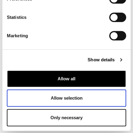
Motorbroek heren
Motorpak heren
Statistics
Motorjeans heren
Motorhoodie heren
Marketing
Motorhelm heren
Show details
Motorhandschoenen heren
Motorlaarzen heren
Allow all
Motorschoenen heren
Allow selection
Dames
Motorkleding dames
Only necessary
Motorjas dames
Motorbroek dames