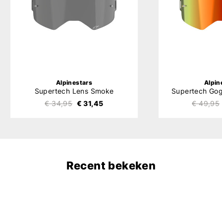
Alpinestars
Alpin
Supertech Lens Smoke
€ 34,95
€ 31,45
€ 49,95
Recent bekeken