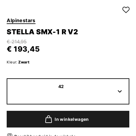
Alpinestars
STELLA SMX-1 R V2
€ 214,95
€ 193,45
Kleur:
Zwart
42
In winkelwagen