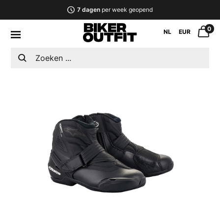
7 dagen
per week geopend
0
NL
EUR