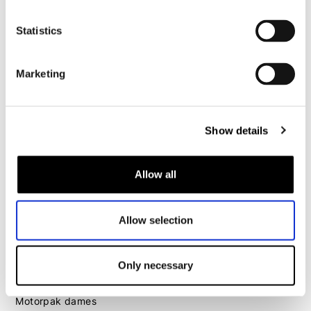
Motorpak heren
Motorjeans heren
Statistics
Motorhoodie heren
Marketing
Motorhelm heren
Motorhandschoenen heren
Show details
Motorlaarzen heren
Allow all
Motorschoenen heren
Allow selection
Dames
Motorkleding dames
Motorjas dames
Only necessary
Motorbroek dames
Motorpak dames