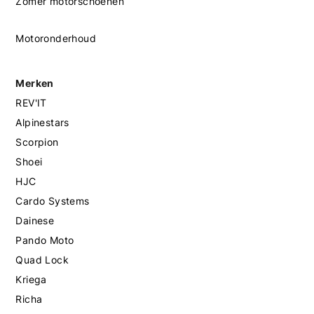
Zomer motorschoenen
Motoronderhoud
Merken
REV'IT
Alpinestars
Scorpion
Shoei
HJC
Cardo Systems
Dainese
Pando Moto
Quad Lock
Kriega
Richa