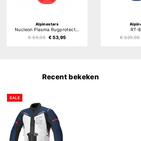
Alpinestars
Alpin
Nucleon Plasma Rugprotector
RT-
€ 59,95
€ 53,95
€ 329,95
Recent bekeken
SALE