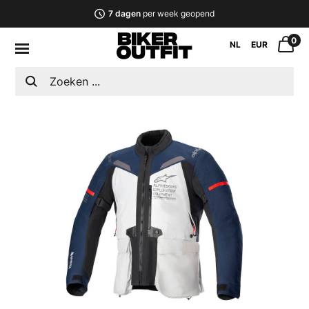
7 dagen
per week geopend
0
NL
EUR