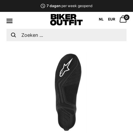
7 dagen
per week geopend
0
NL
EUR