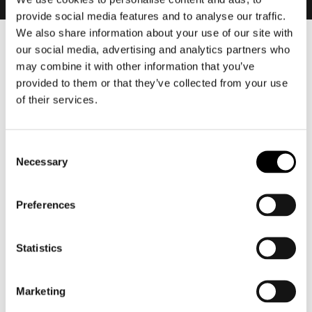
provide social media features and to analyse our traffic.
We also share information about your use of our site with
our social media, advertising and analytics partners who
Heren
may combine it with other information that you’ve
Motorkleding heren
provided to them or that they’ve collected from your use
Motorjas heren
of their services.
Motorbroek heren
Motorpak heren
Consent
Motorjeans heren
Necessary
Selection
Motorhoodie heren
Preferences
Motorhelm heren
Motorhandschoenen heren
Statistics
Motorlaarzen heren
Marketing
Motorschoenen heren