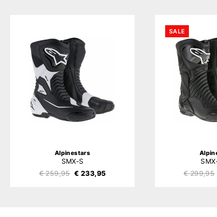
SALE
Alpinestars
Alpin
SMX-S
SMX
€ 259,95
€ 233,95
€ 299,95