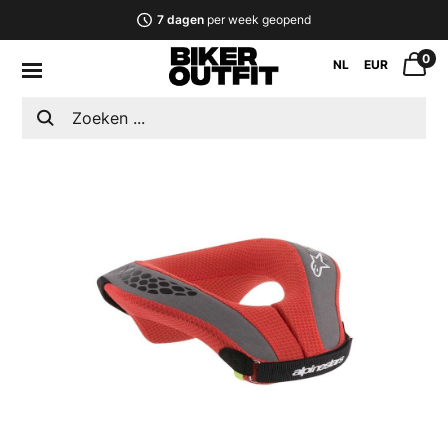
7 dagen
per week geopend
0
NL
EUR