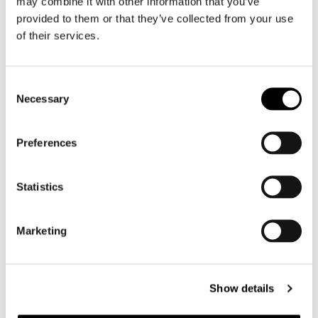
may combine it with other information that you’ve
Motorpak heren
provided to them or that they’ve collected from your use
Motorjeans heren
of their services.
Motorhoodie heren
Motorhelm heren
Consent
Necessary
Selection
Motorhandschoenen heren
Preferences
Motorlaarzen heren
Motorschoenen heren
Statistics
Dames
Marketing
Motorkleding dames
Motorjas dames
Motorbroek dames
Show details
Motorpak dames