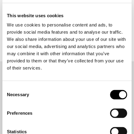
This website uses cookies
Alpinestars
We use cookies to personalise content and ads, to
Raider V2 Drystar
provide social media features and to analyse our traffic.
€ 299,95
€ 224,95
We also share information about your use of our site with
our social media, advertising and analytics partners who
may combine it with other information that you’ve
provided to them or that they’ve collected from your use
of their services.
Op de hoogte blijven?
Geen zorgen, wij zullen je niet spammen
Consent
Necessary
Selection
Preferences
Aanmelden
Statistics