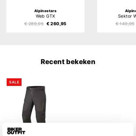
Alpinestars
Alpin
Web GTX
Sektor 
€ 289,95
€ 260,95
€ 149,95
Recent bekeken
SALE