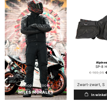
Alpine
SP-8 
€ 169,95
Zwart-zwart, S
Shop the look
MILES MORALES
In winke