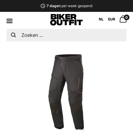
7 dagen
per week geopend
0
NL
EUR