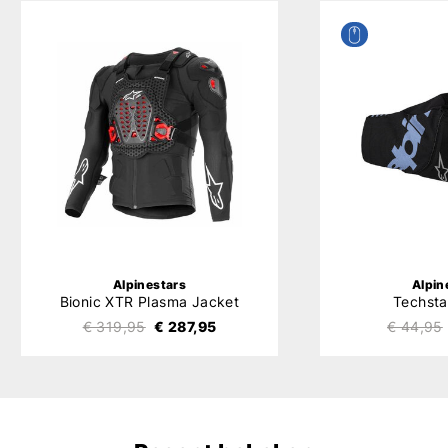
Alpinestars
Alpin
Bionic XTR Plasma Jacket
Techsta
€ 319,95
€ 287,95
€ 44,95