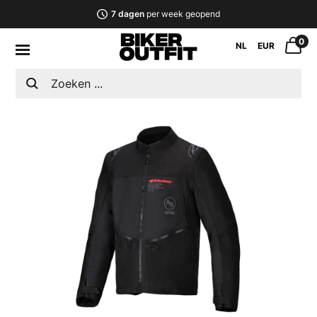
7 dagen
per week geopend
0
NL
EUR