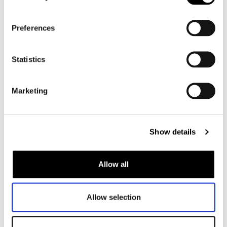
Heren
Preferences
Motorkleding heren
Motorjas heren
Statistics
Motorbroek heren
Motorpak heren
Marketing
Motorjeans heren
Motorhoodie heren
Show details
Motorhelm heren
Motorhandschoenen heren
Allow all
Motorlaarzen heren
Allow selection
Motorschoenen heren