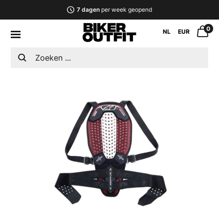
7 dagen
per week geopend
0
NL
EUR