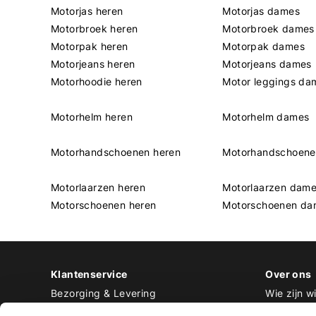
Motorjas heren
Motorjas dames
Motorbroek heren
Motorbroek dames
Motorpak heren
Motorpak dames
Motorjeans heren
Motorjeans dames
Motorhoodie heren
Motor leggings da
Motorhelm heren
Motorhelm dames
Motorhandschoenen heren
Motorhandschoen
Motorlaarzen heren
Motorlaarzen dam
Motorschoenen heren
Motorschoenen da
Klantenservice
Over ons
Bezorging & Levering
Wie zijn wi
Retourneren & Ruilen
Contact