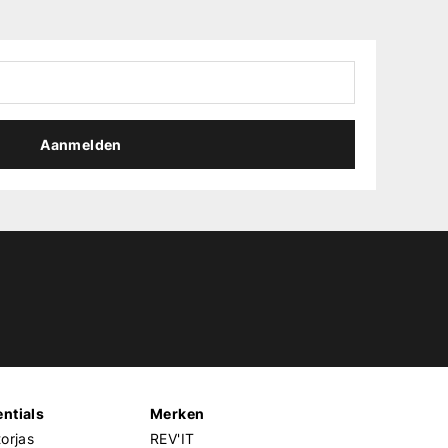
Aanmelden
ntials
Merken
orjas
REV'IT