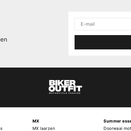
men
MX
Summer esse
es
MX laarzen
Doorwaai mot