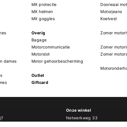
MX protectie
Doorwaai mo
MX helmen
Motorjeans
MX goggles
Koelvest
mes
Overig
Zomer motor
Bagage
Motorcommunicatie
Zomer motorl
Motorslot
Zomer motor
en dames
Motor gehoorbescherming
Motoronderh
es
Outlet
mes
Giftcard
Onze winkel
j?
Netwerkweg 33
1033 MV Amsterdam