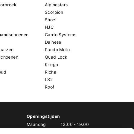
torbroek
Alpinestars
Scorpion
Shoei
HJC
handschoenen
Cardo Systems
Dainese
aarzen
Pando Moto
schoenen
Quad Lock
Kriega
oud
Richa
LS2
Roof
Openingstijden
Maandag
13.00
-
19.00
Dinsdag
10.00
-
19.00