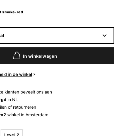
t smoke-red
at
In winkelwagen
eid in de winkel
e klanten beveelt ons aan
rgd
in NL
ilen of retourneren
 m2
winkel in Amsterdam
Level 2