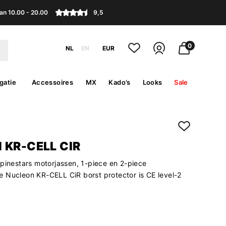
an 10.00 - 20.00
9,5
0
NL
EN
EUR
gatie
Accessoires
MX
Kado’s
Looks
Sale
 KR-CELL CIR
lpinestars motorjassen, 1-piece en 2-piece
 Nucleon KR-CELL CiR borst protector is CE level-2