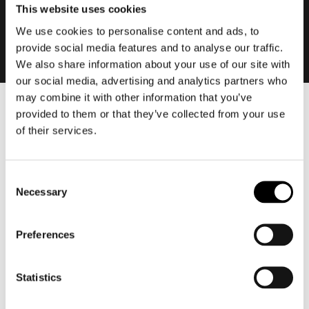
This website uses cookies
We use cookies to personalise content and ads, to
provide social media features and to analyse our traffic.
We also share information about your use of our site with
our social media, advertising and analytics partners who
may combine it with other information that you’ve
provided to them or that they’ve collected from your use
Heren
of their services.
Motorkleding heren
Motorjas heren
Motorbroek heren
Consent
Necessary
Motorpak heren
Selection
Motorjeans heren
Motorhoodie heren
Preferences
Motorhelm heren
Statistics
Motorhandschoenen heren