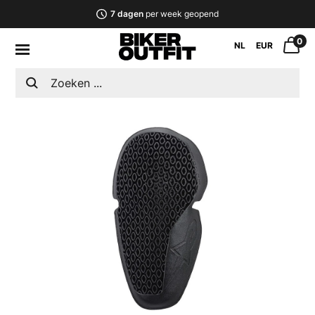
7 dagen
per week geopend
0
NL
EUR