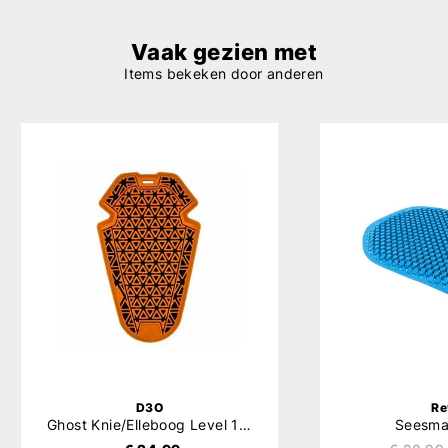
Vaak gezien met
Items bekeken door anderen
D3O
Re
Ghost Knie/Elleboog Level 1 Protector Set
Seesma