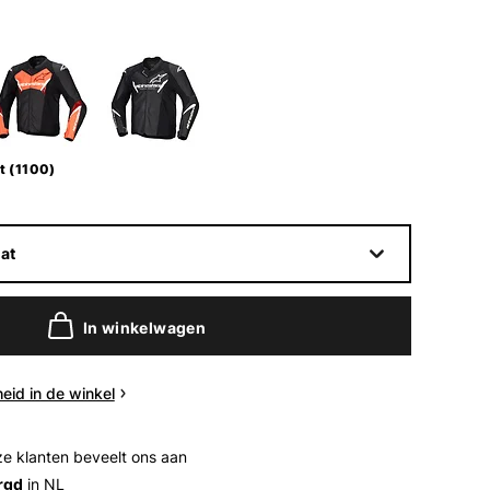
t (1100)
at
In winkelwagen
eid in de winkel
e klanten beveelt ons aan
rgd
in NL