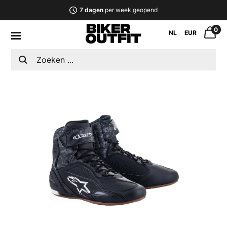
7 dagen
per week geopend
0
NL
EUR