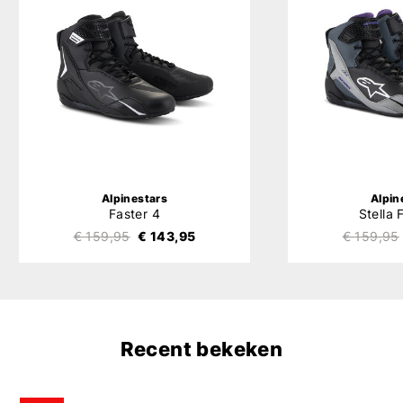
Alpinestars
Alpin
Faster 4
Stella 
€ 159,95
€ 143,95
€ 159,95
Recent bekeken