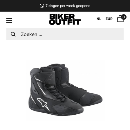
7 dagen
per week geopend
0
NL
EUR