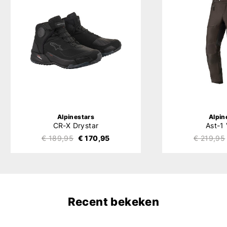
Alpinestars
Alpin
CR-X Drystar
Ast-1
€ 189,95
€ 170,95
€ 219,95
Recent bekeken