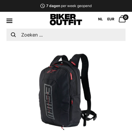
7 dagen
per week geopend
0
NL
EUR