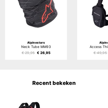
Alpinestars
Alpin
Neck Tube MM93
Access Th
€ 29,95
€ 26,95
€ 49,95
Recent bekeken