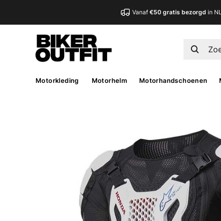
Vanaf
€50 gratis bezorgd
in N
Motorkleding
Motorhelm
Motorhandschoenen