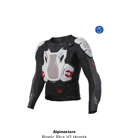
Alpinestars
Bionic Plus V2 Honda