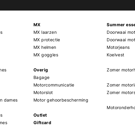
MX
Summer esse
es
MX laarzen
Doorwaai mot
MX protectie
Doorwaai mo
MX helmen
Motorjeans
MX goggles
Koelvest
mes
Overig
Zomer motor
Bagage
Motorcommunicatie
Zomer motorl
Motorslot
Zomer motor
en dames
Motor gehoorbescherming
Motoronderh
es
Outlet
mes
Giftcard