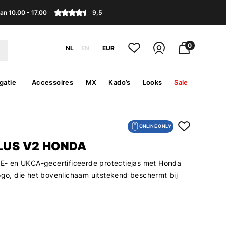
an 10.00 - 17.00
9,5
0
NL
EN
EUR
gatie
Accessoires
MX
Kado’s
Looks
Sale
ONLINE ONLY
PLUS V2 HONDA
 CE- en UKCA-gecertificeerde protectiejas met Honda
logo, die het bovenlichaam uitstekend beschermt bij