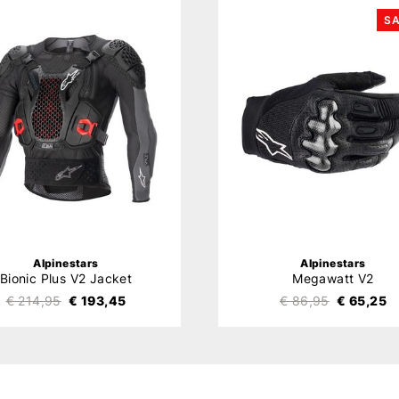
SA
Alpinestars
Alpinestars
Bionic Plus V2 Jacket
Megawatt V2
€ 214,95
€ 193,45
€ 86,95
€ 65,25