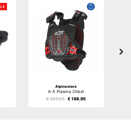
LE
Alpinestars
A-5 Plasma Chest
€ 209,95
€ 188,95