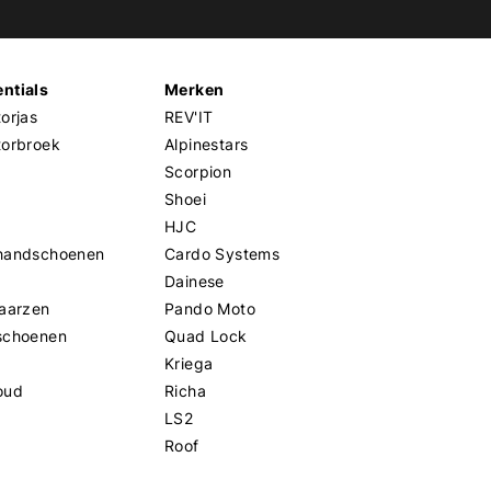
ntials
Merken
orjas
REV'IT
torbroek
Alpinestars
Scorpion
Shoei
HJC
handschoenen
Cardo Systems
Dainese
aarzen
Pando Moto
schoenen
Quad Lock
Kriega
oud
Richa
LS2
Roof