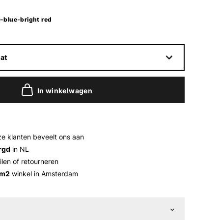
-blue-bright red
at
In winkelwagen
e klanten beveelt ons aan
rgd
in NL
ilen of retourneren
 m2
winkel in Amsterdam