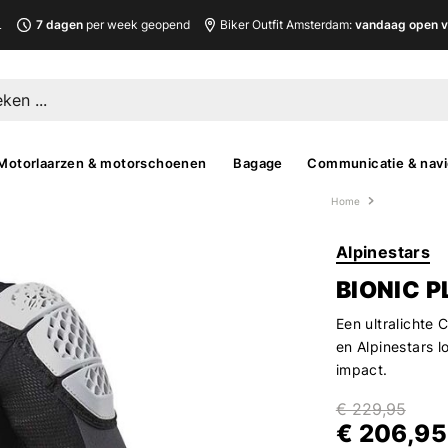
L
7 dagen
per week geopend
Biker Outfit Amsterdam:
vandaag open v
Motorlaarzen & motorschoenen
Bagage
Communicatie & navi
Home
Alpinestars
BIONIC 
Een ultralichte
en Alpinestars 
impact.
€ 229,95
€ 206,95