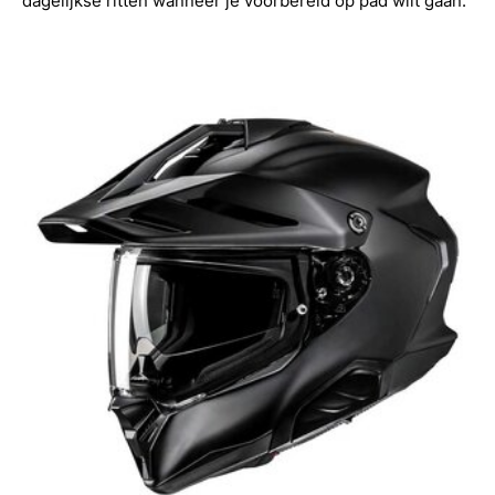
dagelijkse ritten wanneer je voorbereid op pad wilt gaan.