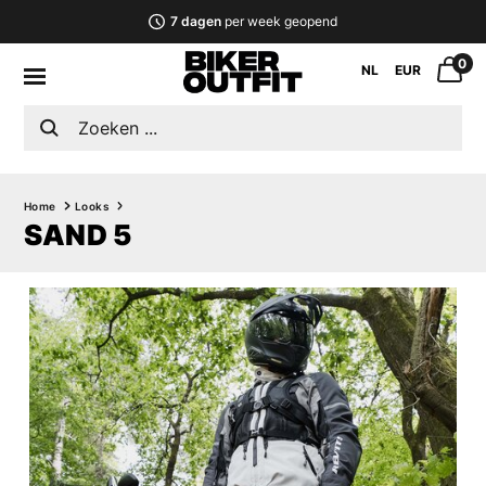
7 dagen
per week geopend
0
NL
EUR
Home
Looks
SAND 5