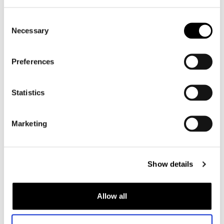
Consent
Necessary
Selection
Preferences
Statistics
Marketing
Rev'it
Undercut H2O
Show details
€ 259,99
Met kortingscode € 233,99
Allow all
Zwart-zand, 39
In winkelwagen