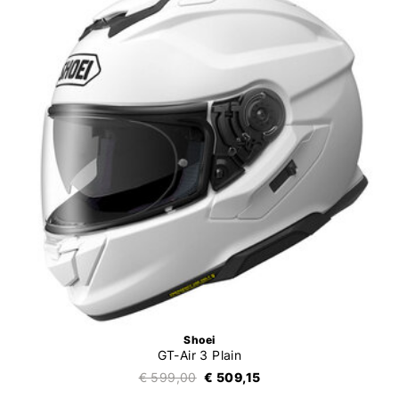
Shoei
GT-Air 3 Plain
€ 599,00
€ 509,15