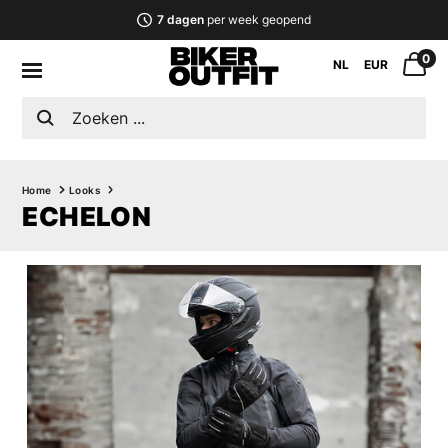
7 dagen
per week geopend
0
NL
EUR
Home
Looks
ECHELON