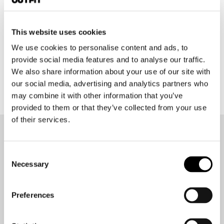
Rev'it
Echelon GTX Trousers
€ 579,99
€ 521,99
This website uses cookies
We use cookies to personalise content and ads, to
provide social media features and to analyse our traffic.
Zwart-antraciet, S, Standaard
We also share information about your use of our site with
In winkelwagen
our social media, advertising and analytics partners who
may combine it with other information that you’ve
provided to them or that they’ve collected from your use
of their services.
Op de hoogte blijven?
Consent
Geen zorgen, wij zullen je niet spammen
Necessary
Selection
Preferences
Aanmelden