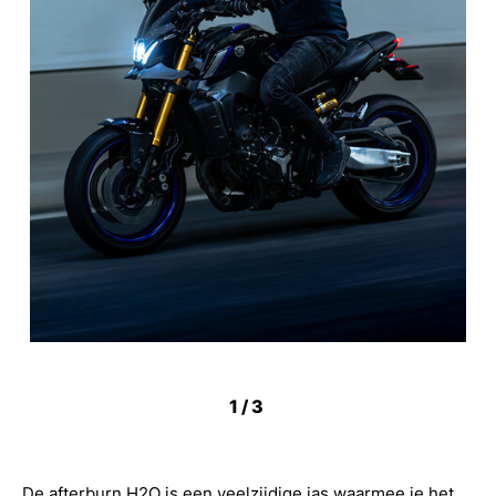
1
/3
De afterburn H2O is een veelzijdige jas waarmee je het