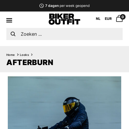
7 dagen
per week geopend
0
NL
EUR
Home
Looks
AFTERBURN