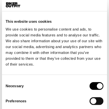
Motor leggings dames
Motorhelm dames
This website uses cookies
Motorhandschoenen dames
We use cookies to personalise content and ads, to
provide social media features and to analyse our traffic.
We also share information about your use of our site with
Motorlaarzen dames
our social media, advertising and analytics partners who
Motorschoenen dames
may combine it with other information that you’ve
provided to them or that they’ve collected from your use
MX
of their services.
MX laarzen
MX protectie
Consent
MX helmen
Necessary
Selection
MX goggles
Preferences
Overig