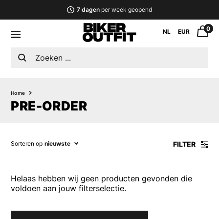
7 dagen
per week geopend
0
NL
EUR
Home
PRE-ORDER
FILTER
Sorteren op
nieuwste
Helaas hebben wij geen producten gevonden die
voldoen aan jouw filterselectie.