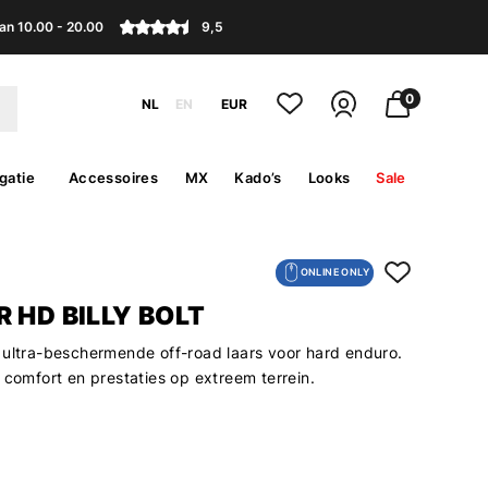
an 10.00 - 20.00
9,5
0
NL
EN
EUR
gatie
Accessoires
MX
Kado’s
Looks
Sale
ONLINE ONLY
 HD BILLY BOLT
 ultra-beschermende off-road laars voor hard enduro.
 comfort en prestaties op extreem terrein.