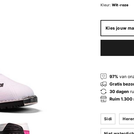
Kleur:
Wit-roze
Kies jouw ma
97%
van onz
Gratis bezo
30 dagen
ru
Ruim 1.300
Sidi
Here
Niet waterdich