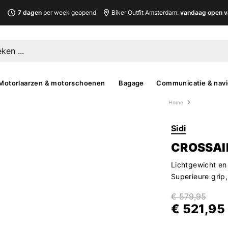
L
7 dagen
per week geopend
Biker Outfit Amsterdam:
vandaag open v
Motorlaarzen & motorschoenen
Bagage
Communicatie & navi
Home
Sidi
CROSSAIR
Lichtgewicht en
Superieure grip,
€ 579,95
€ 521,95