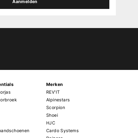
Aanmelden
ntials
Merken
orjas
REV'IT
torbroek
Alpinestars
Scorpion
Shoei
HJC
handschoenen
Cardo Systems