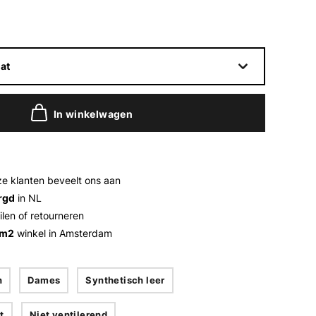
at
In winkelwagen
e klanten beveelt ons aan
rgd
in NL
ilen of retourneren
 m2
winkel in Amsterdam
n
Dames
Synthetisch leer
t
Niet ventilerend