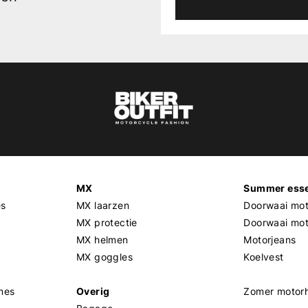
MX
Summer esse
es
MX laarzen
Doorwaai mot
MX protectie
Doorwaai mo
MX helmen
Motorjeans
MX goggles
Koelvest
mes
Overig
Zomer motor