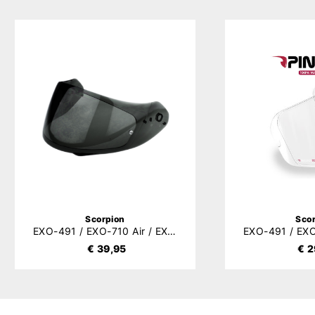
Scorpion
Sco
EXO-491 / EXO-710 Air / EXO-510 Air / EXO-390 Vizier (KDF14-3)
€ 39,95
€ 2