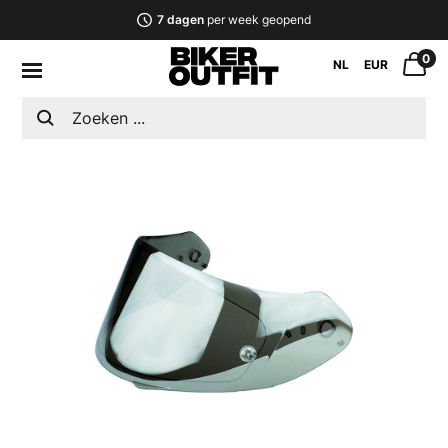
7 dagen
per week geopend
0
NL
EUR