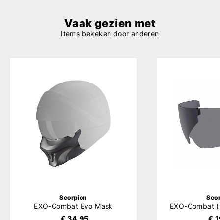
Vaak gezien met
Items bekeken door anderen
Scorpion
Sco
EXO-Combat Evo Mask
€ 34,95
€ 1