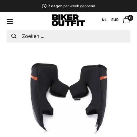
7 dagen
per week geopend
0
NL
EUR