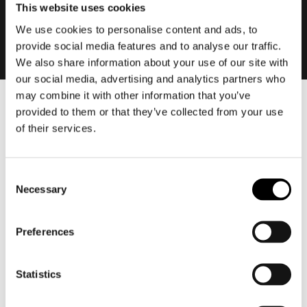
This website uses cookies
We use cookies to personalise content and ads, to
provide social media features and to analyse our traffic.
We also share information about your use of our site with
our social media, advertising and analytics partners who
may combine it with other information that you’ve
provided to them or that they’ve collected from your use
Heren
of their services.
Motorkleding heren
Motorjas heren
Motorbroek heren
Consent
Necessary
Motorpak heren
Selection
Motorjeans heren
Motorhoodie heren
Preferences
Motorhelm heren
Statistics
Motorhandschoenen heren