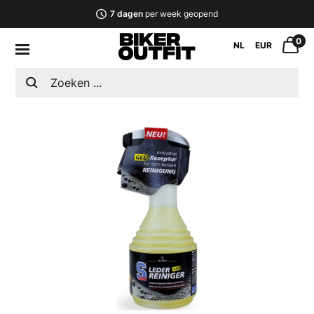
7 dagen
per week geopend
0
NL
EUR