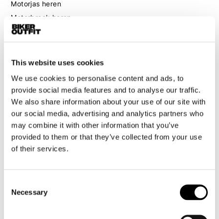
Motorjas heren
Motorbroek heren
Motorpak heren
Motorjeans heren
Motorhoodie heren
This website uses cookies
We use cookies to personalise content and ads, to
Motorhelm heren
provide social media features and to analyse our traffic.
We also share information about your use of our site with
Motorhandschoenen heren
our social media, advertising and analytics partners who
may combine it with other information that you’ve
Motorlaarzen heren
provided to them or that they’ve collected from your use
of their services.
Motorschoenen heren
Dames
Consent
Necessary
Selection
Motorkleding dames
Motorjas dames