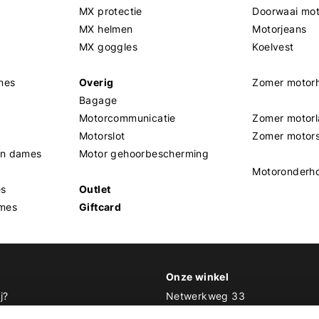
MX protectie
Doorwaai mo
MX helmen
Motorjeans
MX goggles
Koelvest
mes
Overig
Zomer motor
Bagage
Motorcommunicatie
Zomer motorl
Motorslot
Zomer motor
en dames
Motor gehoorbescherming
Motoronderh
es
Outlet
mes
Giftcard
Onze winkel
j?
Netwerkweg 33
1033 MV Amsterdam