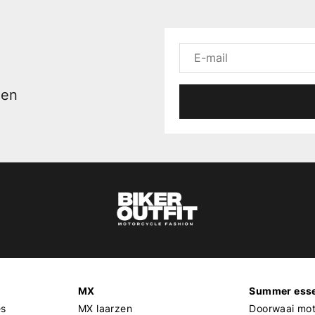
men
MX
Summer esse
es
MX laarzen
Doorwaai mot