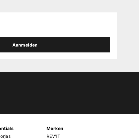
Aanmelden
ntials
Merken
orjas
REV'IT