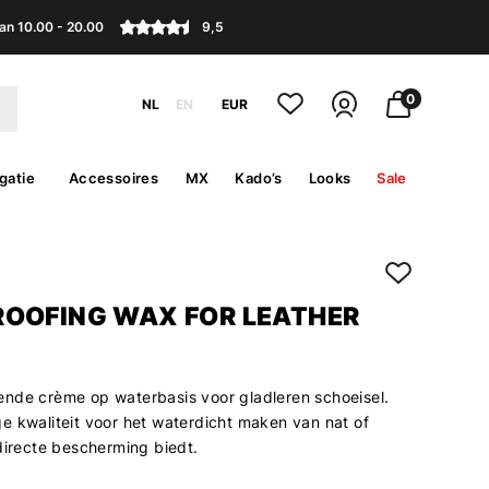
an 10.00 - 20.00
9,5
0
NL
EN
EUR
gatie
Accessoires
MX
Kado’s
Looks
Sale
OOFING WAX FOR LEATHER
nde crème op waterbasis voor gladleren schoeisel.
e kwaliteit voor het waterdicht maken van nat of
directe bescherming biedt.