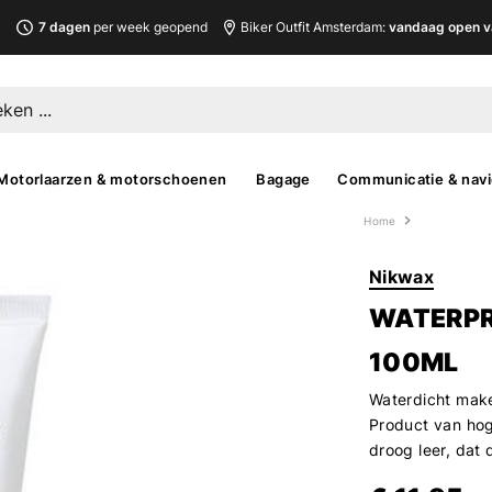
L
7 dagen
per week geopend
Biker Outfit Amsterdam:
vandaag open v
Motorlaarzen & motorschoenen
Bagage
Communicatie & navi
Home
Nikwax
WATERPR
100ML
Waterdicht make
Product van hog
droog leer, dat 