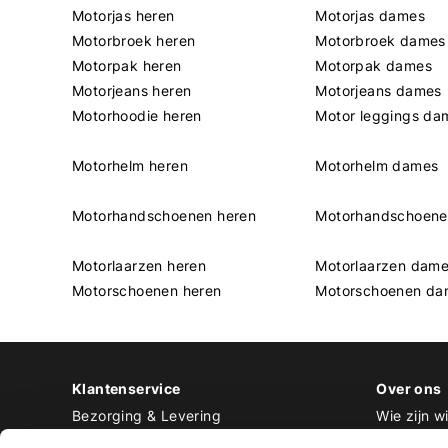
Motorjas heren
Motorjas dames
Motorbroek heren
Motorbroek dames
Motorpak heren
Motorpak dames
Motorjeans heren
Motorjeans dames
Motorhoodie heren
Motor leggings da
Motorhelm heren
Motorhelm dames
Motorhandschoenen heren
Motorhandschoen
Motorlaarzen heren
Motorlaarzen dam
Motorschoenen heren
Motorschoenen da
Klantenservice
Over ons
Bezorging & Levering
Wie zijn wi
Retourneren & Ruilen
Contact