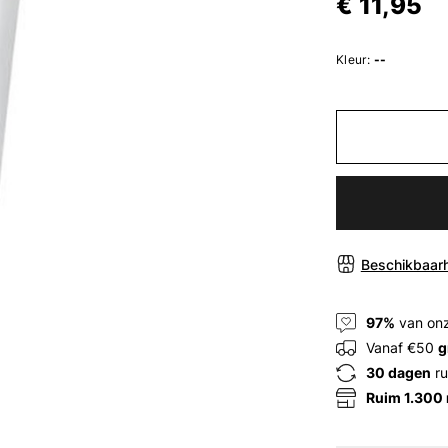
€ 11,95
Kleur:
--
Beschikbaarh
97%
van onz
Vanaf €50
g
30 dagen
ru
Ruim 1.300