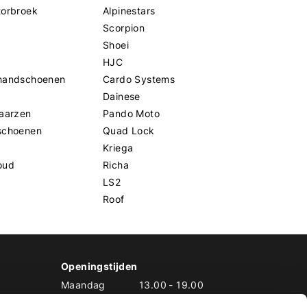
torbroek
Alpinestars
Scorpion
Shoei
HJC
handschoenen
Cardo Systems
Dainese
aarzen
Pando Moto
schoenen
Quad Lock
Kriega
oud
Richa
LS2
Roof
Openingstijden
Maandag
13.00
-
19.00
Dinsdag
10.00
-
19.00