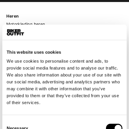
Heren
Motorkleding heren
Motorjas heren
Motorbroek heren
Motorpak heren
This website uses cookies
Motorjeans heren
We use cookies to personalise content and ads, to
Motorhoodie heren
provide social media features and to analyse our traffic.
We also share information about your use of our site with
Motorhelm heren
our social media, advertising and analytics partners who
may combine it with other information that you’ve
Motorhandschoenen heren
provided to them or that they’ve collected from your use
of their services.
Motorlaarzen heren
Motorschoenen heren
Consent
Necessary