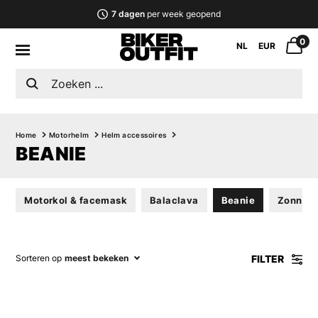
7 dagen
per week geopend
0
NL
EUR
Home
Motorhelm
Helm accessoires
BEANIE
Motorkol & facemask
Balaclava
Beanie
Zonnebr
FILTER
Sorteren op
meest bekeken