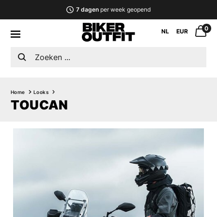
7 dagen
per week geopend
0
NL
EUR
Home
Looks
TOUCAN