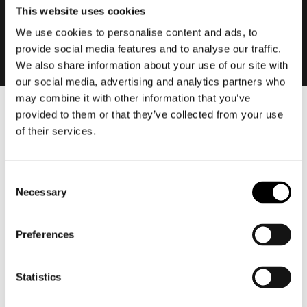
This website uses cookies
We use cookies to personalise content and ads, to
provide social media features and to analyse our traffic.
We also share information about your use of our site with
our social media, advertising and analytics partners who
may combine it with other information that you’ve
provided to them or that they’ve collected from your use
Heren
of their services.
Motorkleding heren
Motorjas heren
Motorbroek heren
Consent
Necessary
Selection
Motorpak heren
Motorjeans heren
Preferences
Motorhoodie heren
Motorhelm heren
Statistics