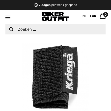
7 dagen
per week geopend
0
NL
EUR