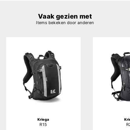
Vaak gezien met
Items bekeken door anderen
Kriega
Kr
R15
R