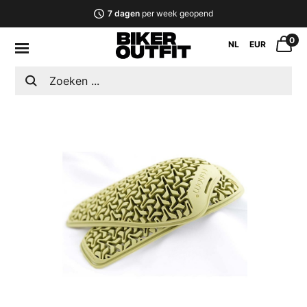
7 dagen
per week geopend
0
NL
EUR