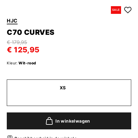
SALE
HJC
C70 CURVES
€ 179,95
€ 125,95
Kleur:
Wit-rood
XS
In winkelwagen