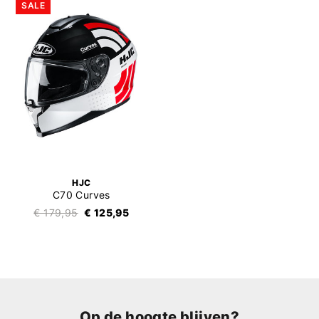
SALE
HJC
C70 Curves
€ 179,95
€ 125,95
Op de hoogte blijven?