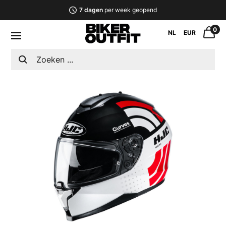
7 dagen
per week geopend
0
NL
EUR