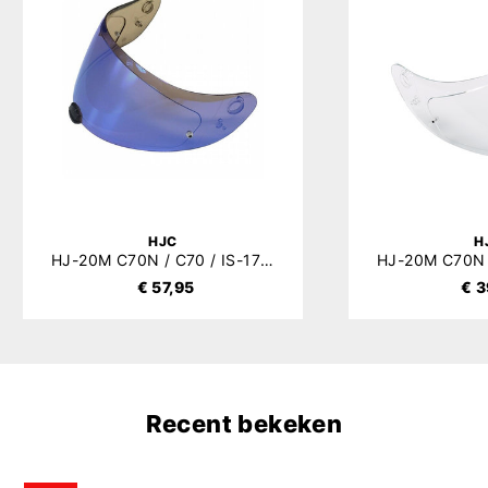
HJC
H
HJ-20M C70N / C70 / IS-17 / FG-17 Vizier Mirror
€ 57,95
€ 3
Recent bekeken