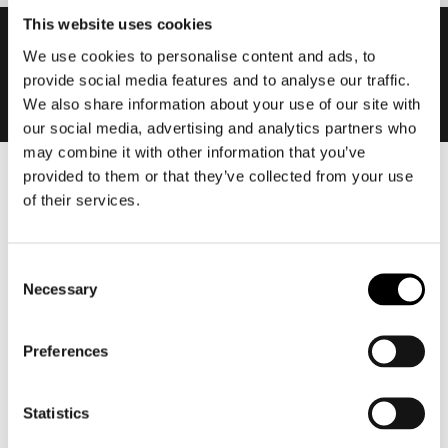
This website uses cookies
We use cookies to personalise content and ads, to
provide social media features and to analyse our traffic.
We also share information about your use of our site with
our social media, advertising and analytics partners who
may combine it with other information that you’ve
provided to them or that they’ve collected from your use
Heren
of their services.
Motorkleding heren
Motorjas heren
Consent
Motorbroek heren
Necessary
Selection
Motorpak heren
Motorjeans heren
Preferences
Motorhoodie heren
Motorhelm heren
Statistics