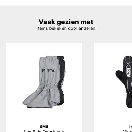
Vaak gezien met
Items bekeken door anderen
GMS
I
Lux Rain Overboots
Viru