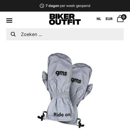
7 dagen
per week geopend
0
NL
EUR