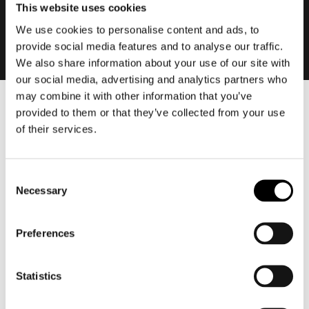
This website uses cookies
We use cookies to personalise content and ads, to
provide social media features and to analyse our traffic.
We also share information about your use of our site with
our social media, advertising and analytics partners who
may combine it with other information that you’ve
provided to them or that they’ve collected from your use
Heren
of their services.
Motorkleding heren
Motorjas heren
Motorbroek heren
Consent
Necessary
Motorpak heren
Selection
Motorjeans heren
Motorhoodie heren
Preferences
Motorhelm heren
Statistics
Motorhandschoenen heren