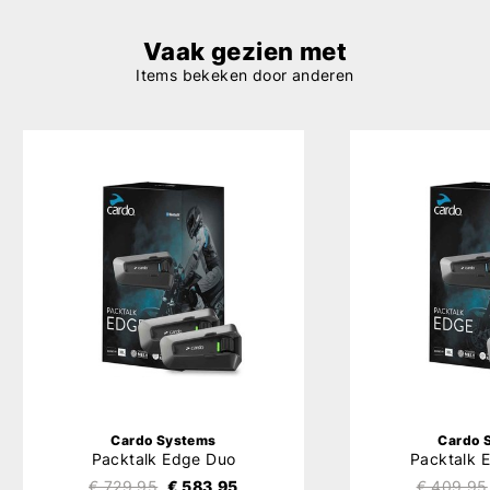
Vaak gezien met
Items bekeken door anderen
Cardo Systems
Cardo 
Packtalk Edge Duo
Packtalk 
€ 729,95
€ 583,95
€ 409,95