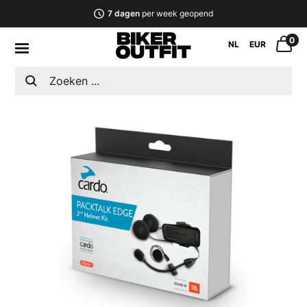
7 dagen
per week geopend
0
NL
EUR