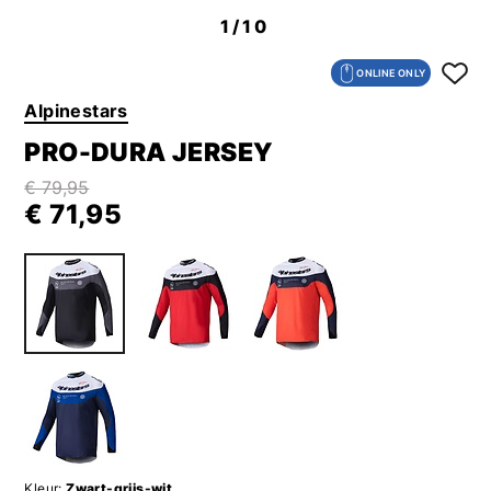
1
/10
ONLINE ONLY
Alpinestars
PRO-DURA JERSEY
€ 79,95
€ 71,95
Kleur:
Zwart-grijs-wit