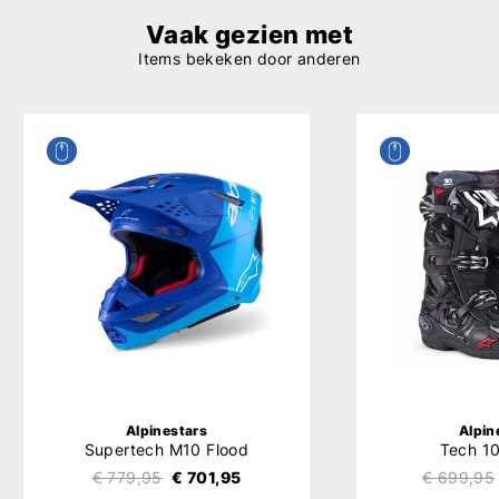
Vaak gezien met
Items bekeken door anderen
Alpinestars
Alpin
Supertech M10 Flood
Tech 1
€ 779,95
€ 701,95
€ 699,95