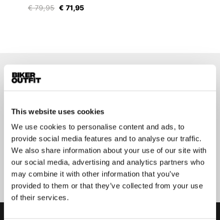
€ 79,95
€ 71,95
Op de hoogte blijven?
Geen zorgen, wij zullen je niet spammen
This website uses cookies
We use cookies to personalise content and ads, to
provide social media features and to analyse our traffic.
We also share information about your use of our site with
Aanmelden
our social media, advertising and analytics partners who
may combine it with other information that you’ve
provided to them or that they’ve collected from your use
of their services.