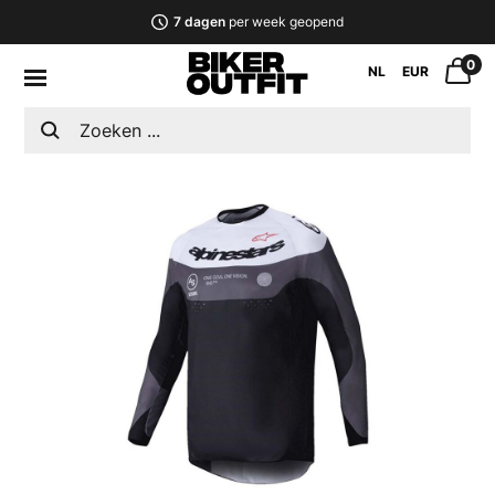
7 dagen
per week geopend
0
NL
EUR